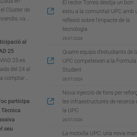
itzada en
El rector Torres desitja un bon
el Clúster de
estiu a la comunitat UPC amb 
ncendis, va
reflexió sobre l'impacte de la
 del dimarts
tecnologia
va comptar
29/07/2026
ticipació al
d'estudiants
AD 25
Quatre equips d'estudiants de l
OMAD 25 es
UPC competeixen a la Formula
ada del 24 al
Student
va comptar
28/07/2026
ó dels
Nova injecció de fons per refor
atori del
Foc participa
les infraestructures de recerca 
a Tècnica
la UPC
assiva
28/07/2026
el seu
La motxilla UPC: una nova ma