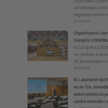
La jornada, organ
col·laboració amb 
seguretat contra i
tenir lloc la tarda
01/10/2025
30 de setembre i 
Organització i par
amb l'assistència 
Congrés LIGNOM
dels Màsters de...
El Congrés LIGN
va celebrar a Gran
26 de setembre i 
amb la participaci
30/09/2025
membres del Labor
El Laboratori del 
Foc.
en la 72a Jornad
sobre protecció p
contra incendis i 