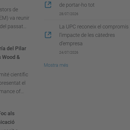
de portar-ho tot
stors de
28/07/2026
M) va reunir
 del passat
La UPC reconeix el compromís 
fessionals de
l’impacte de les càtedres
teniment per
d’empresa
ía del Pilar
reptes que
24/07/2026
és Wood &
Mostra més
ité científic
presentat el
ormance of
ir system".
Foc als
icació