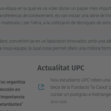
va etapa en la qual es va voler donar un paper més importan
ansferència de coneixement, es van iniciar una sèrie de lín
els materials i, per l’altra, a la utilització de tècniques d
dant, convertint-se en un laboratori innovador, amb una alta
e nous equips, la qual cosa permet oferir una millora form
Actualitat UPC
Nou estudiants UPC reben una
Foc organitza
beca de la Fundació “la Caixa” 
otección en
cursar un postgrau a l’estrange
 importancia
30/07/2026
retardantes"