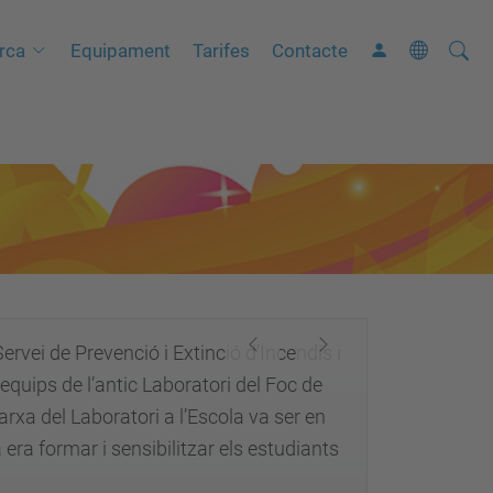
Cerca
C
rca
Equipament
Tarifes
Contacte
e
r
c
a
a
v
a
n
ç
ervei de Prevenció i Extinció d’Incendis i
Previous
Next
a
quips de l’antic Laboratori del Foc de
d
arxa del Laboratori a l’Escola va ser en
a
 era formar i sensibilitzar els estudiants
…