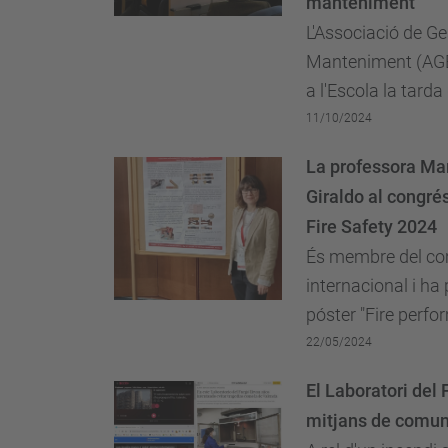
manteniment
L'Associació de Ge
Manteniment (AGE
a l'Escola la tarda
10 d'octubre a pro
11/10/2024
la gestió del man
La professora Mar
debatre sobre els 
Giraldo al congr
troben en el...
Fire Safety 2024
És membre del com
internacional i ha 
póster "Fire perf
epoxy mortar repa
22/05/2024
El Laboratori del 
mitjans de comun